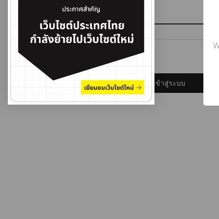
รหัสผ่าน
W
ลืมรหัสผ่าน?