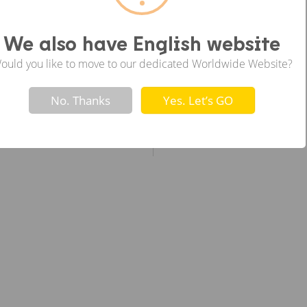
ซ้าย
We also have English website
ould you like to move to our dedicated Worldwide Website?
Not valid!
!
No. Thanks
Yes. Let’s GO