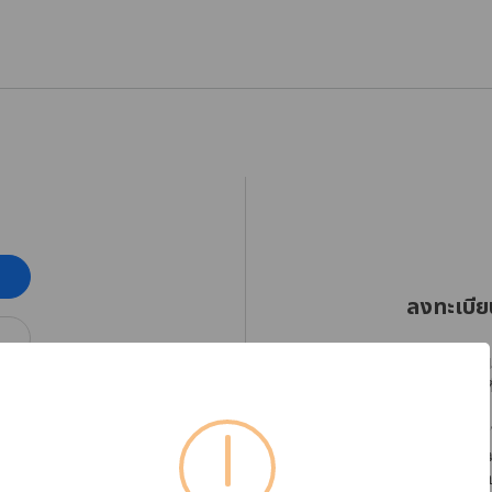
ลงทะเบีย
RHINOSHIELD Thaila
ออกเฉียงใต้ตั้งแต่วัน
โปรดลงทะเบียนบัญชีใ
ได้อย่างต่อเนื่อง พร
หากต้องการตรวจสอบข้