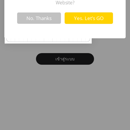
อีเมล
Website?
Not valid!
!
No. Thanks
Yes. Let’s GO
รหัสผ่าน
ลืมรหัสผ่าน?