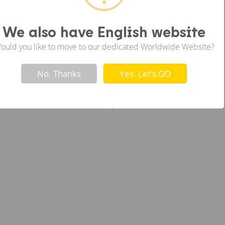
ซ้าย
We also have English website
ould you like to move to our dedicated Worldwide Website?
Not valid!
!
No. Thanks
Yes. Let’s GO