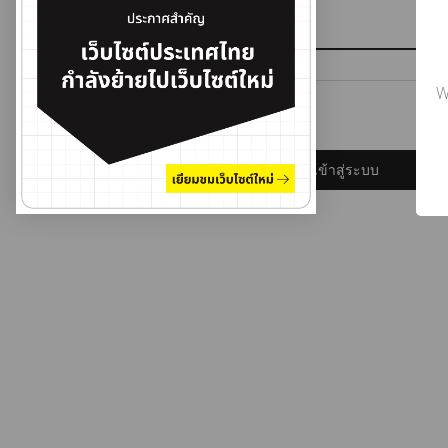
รหัสผ่าน
W
ลืมรหัสผ่าน?