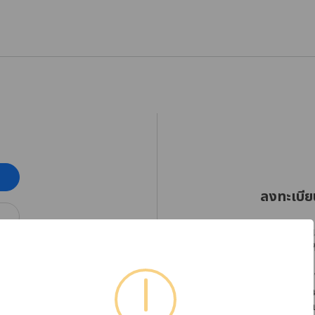
ลงทะเบีย
RHINOSHIELD Thaila
ออกเฉียงใต้ตั้งแต่วัน
โปรดลงทะเบียนบัญชีใ
ได้อย่างต่อเนื่อง พร
หากต้องการตรวจสอบข้