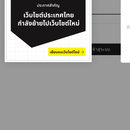
รหัสผ่าน
W
ลืมรหัสผ่าน?