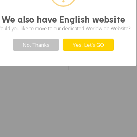
ซ้าย
We also have English website
ould you like to move to our dedicated Worldwide Website?
Not valid!
!
No. Thanks
Yes. Let’s GO