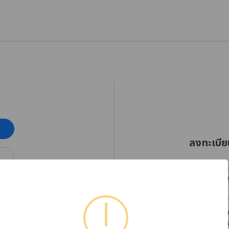
ลงทะเบีย
RHINOSHIELD Thaila
ออกเฉียงใต้ตั้งแต่วัน
โปรดลงทะเบียนบัญชีใ
ได้อย่างต่อเนื่อง พร
หากต้องการตรวจสอบข้