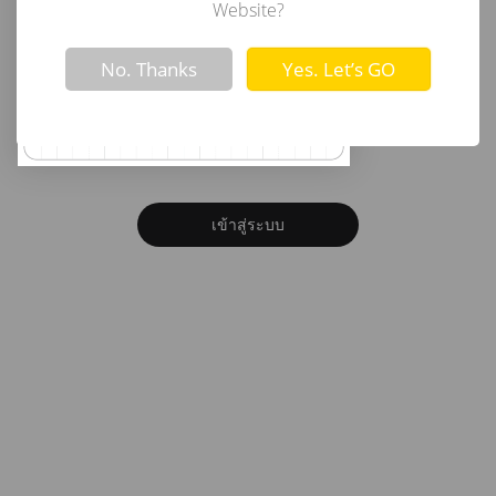
อีเมล
Website?
Not valid!
!
No. Thanks
Yes. Let’s GO
รหัสผ่าน
ลืมรหัสผ่าน?