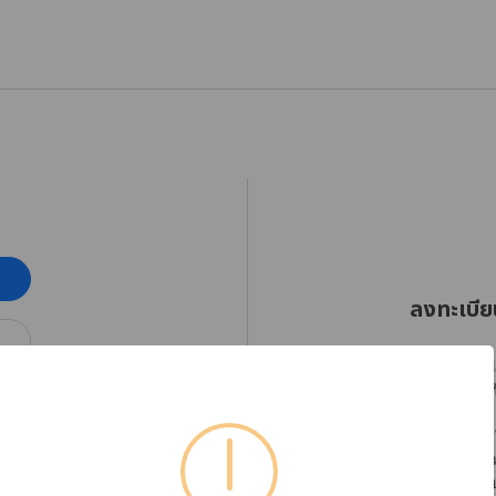
ลงทะเบีย
RHINOSHIELD Thaila
ออกเฉียงใต้ตั้งแต่วัน
โปรดลงทะเบียนบัญชีใ
ได้อย่างต่อเนื่อง พร
หากต้องการตรวจสอบข้