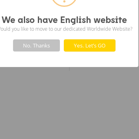
ซ้าย
We also have English website
ould you like to move to our dedicated Worldwide Website?
Not valid!
!
No. Thanks
Yes. Let’s GO