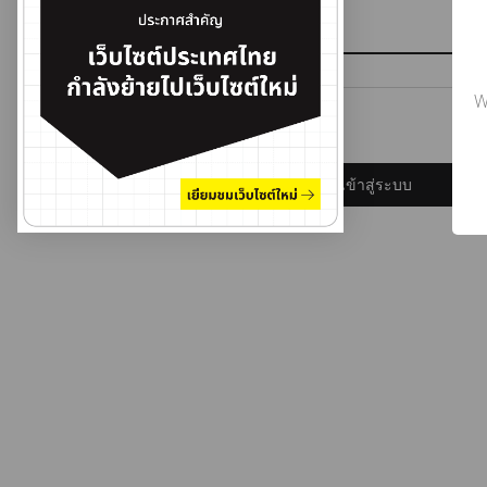
รหัสผ่าน
W
ลืมรหัสผ่าน?