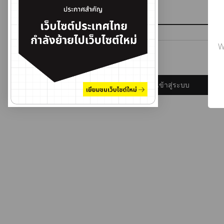
รหัสผ่าน
W
ลืมรหัสผ่าน?