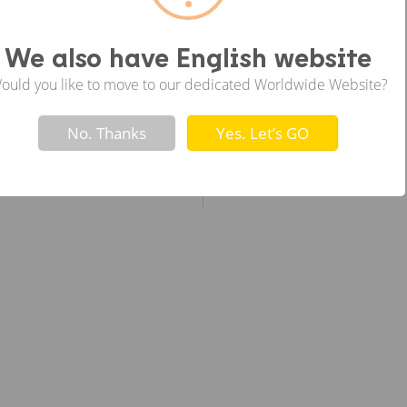
ซ้าย
We also have English website
ould you like to move to our dedicated Worldwide Website?
Not valid!
!
No. Thanks
Yes. Let’s GO