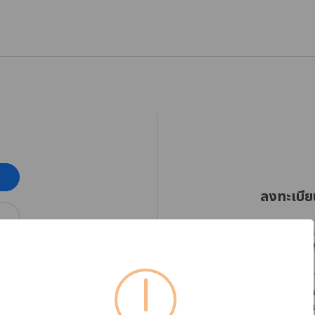
ลงทะเบีย
RHINOSHIELD Thaila
ออกเฉียงใต้ตั้งแต่วัน
โปรดลงทะเบียนบัญชีใ
ได้อย่างต่อเนื่อง พร
หากต้องการตรวจสอบข้