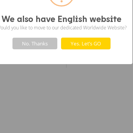
ซ้าย
We also have English website
ould you like to move to our dedicated Worldwide Website?
Not valid!
!
No. Thanks
Yes. Let’s GO