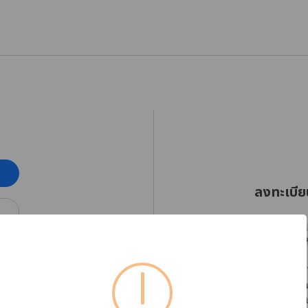
ลงทะเบีย
RHINOSHIELD Thaila
ออกเฉียงใต้ตั้งแต่วัน
โปรดลงทะเบียนบัญชีใ
ได้อย่างต่อเนื่อง พร
หากต้องการตรวจสอบข้