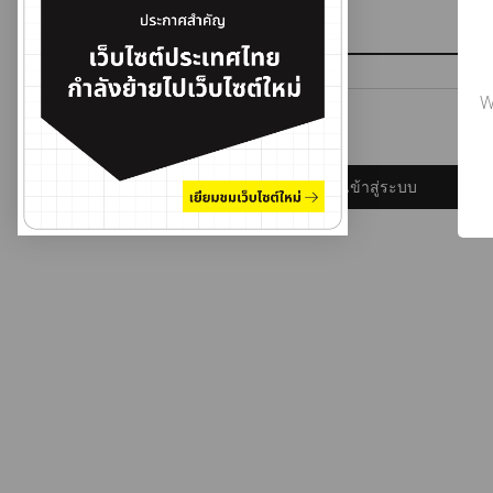
รหัสผ่าน
W
ลืมรหัสผ่าน?