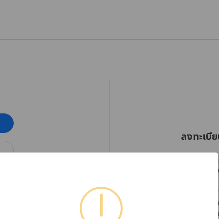
ลงทะเบีย
RHINOSHIELD Thaila
ออกเฉียงใต้ตั้งแต่วัน
โปรดลงทะเบียนบัญชีใ
ได้อย่างต่อเนื่อง พร
หากต้องการตรวจสอบข้