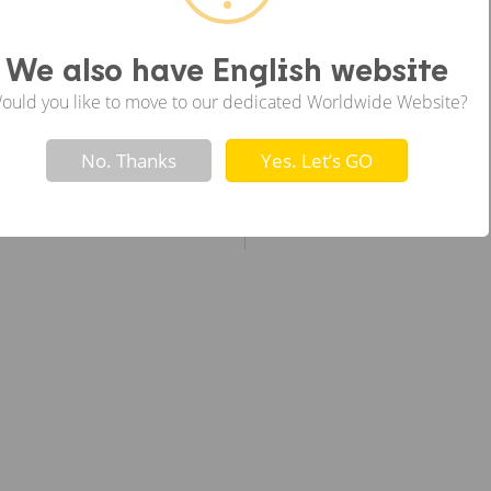
ซ้าย
We also have English website
ould you like to move to our dedicated Worldwide Website?
Not valid!
!
No. Thanks
Yes. Let’s GO