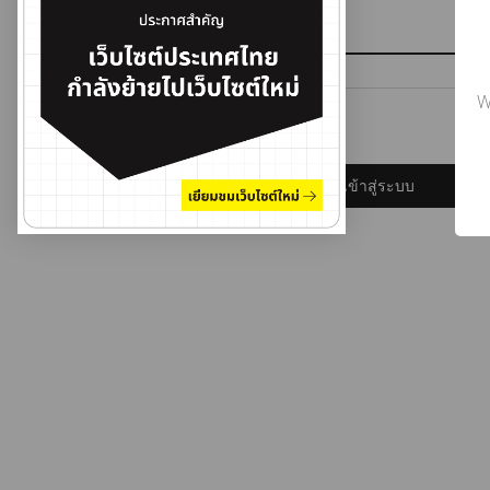
รหัสผ่าน
W
ลืมรหัสผ่าน?