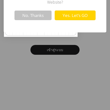
อีเมล
Website?
Not valid!
!
No. Thanks
Yes. Let’s GO
รหัสผ่าน
ลืมรหัสผ่าน?