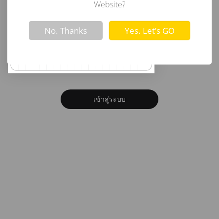
อีเมล
Website?
Not valid!
!
No. Thanks
Yes. Let’s GO
รหัสผ่าน
ลืมรหัสผ่าน?