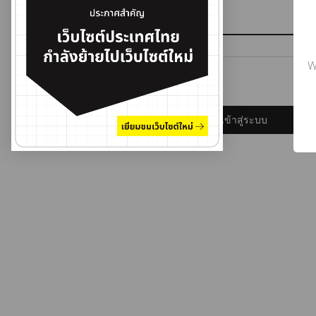
รหัสผ่าน
W
ลืมรหัสผ่าน?