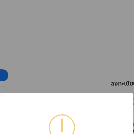
ลงทะเบีย
RHINOSHIELD Thaila
ออกเฉียงใต้ตั้งแต่วัน
โปรดลงทะเบียนบัญชีใ
ได้อย่างต่อเนื่อง พร
หากต้องการตรวจสอบข้