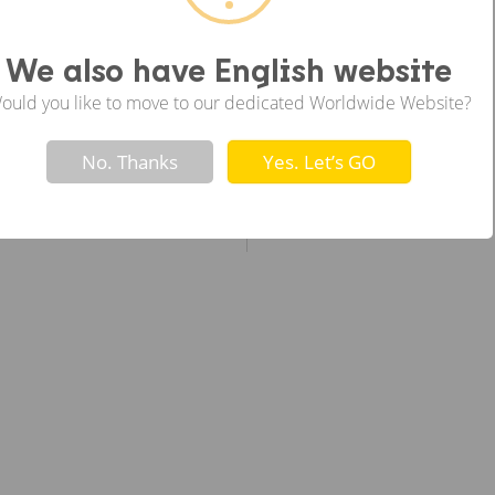
ซ้าย
We also have English website
ould you like to move to our dedicated Worldwide Website?
Not valid!
!
No. Thanks
Yes. Let’s GO