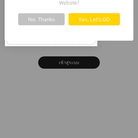
อีเมล
Website?
Not valid!
!
No. Thanks
Yes. Let’s GO
รหัสผ่าน
ลืมรหัสผ่าน?