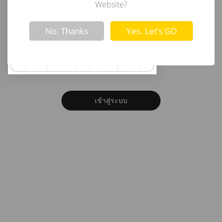
อีเมล
Website?
Not valid!
!
No. Thanks
Yes. Let’s GO
รหัสผ่าน
ลืมรหัสผ่าน?