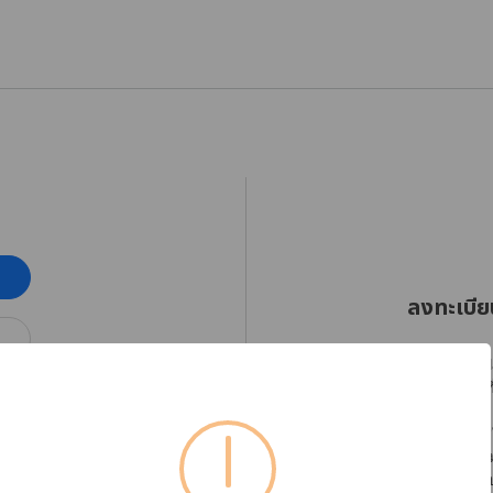
ลงทะเบีย
RHINOSHIELD Thaila
ออกเฉียงใต้ตั้งแต่วัน
โปรดลงทะเบียนบัญชีใ
ได้อย่างต่อเนื่อง พร
หากต้องการตรวจสอบข้