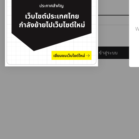
รหัสผ่าน
W
ลืมรหัสผ่าน?