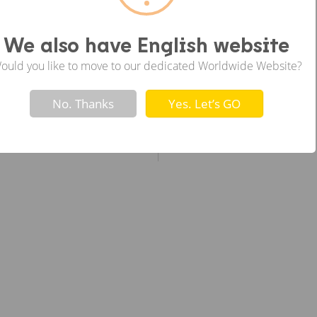
ซ้าย
We also have English website
ould you like to move to our dedicated Worldwide Website?
Not valid!
!
No. Thanks
Yes. Let’s GO