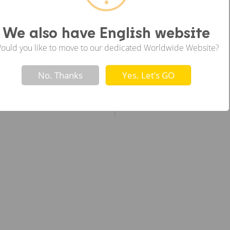
ซ้าย
We also have English website
ould you like to move to our dedicated Worldwide Website?
Not valid!
!
No. Thanks
Yes. Let’s GO