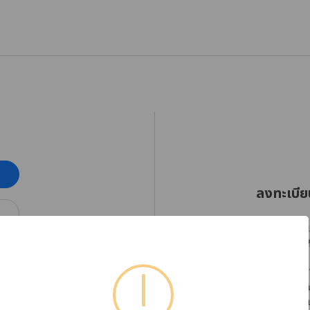
ลงทะเบีย
RHINOSHIELD Thaila
ออกเฉียงใต้ตั้งแต่วัน
โปรดลงทะเบียนบัญชีใ
ได้อย่างต่อเนื่อง พร
หากต้องการตรวจสอบข้