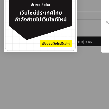
รหัสผ่าน
W
ลืมรหัสผ่าน?