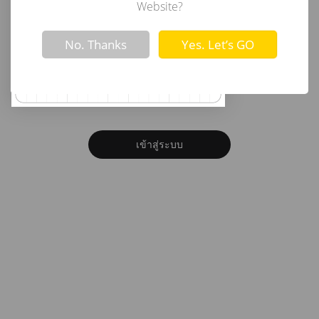
อีเมล
Website?
Not valid!
!
No. Thanks
Yes. Let’s GO
รหัสผ่าน
ลืมรหัสผ่าน?