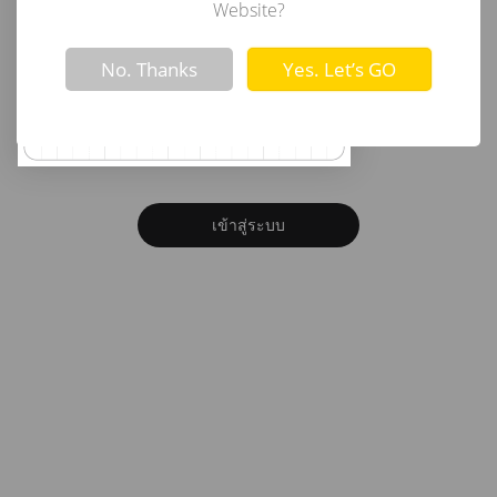
อีเมล
Website?
Not valid!
!
No. Thanks
Yes. Let’s GO
รหัสผ่าน
ลืมรหัสผ่าน?