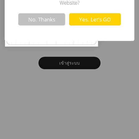
อีเมล
Website?
Not valid!
!
No. Thanks
Yes. Let’s GO
รหัสผ่าน
ลืมรหัสผ่าน?