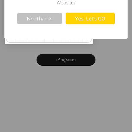
อีเมล
Website?
Not valid!
!
No. Thanks
Yes. Let’s GO
รหัสผ่าน
ลืมรหัสผ่าน?