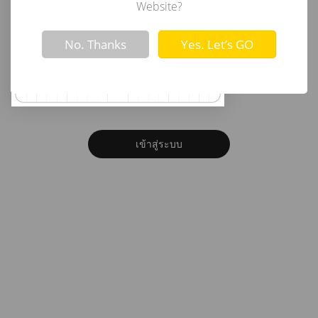
อีเมล
Website?
Not valid!
!
No. Thanks
Yes. Let’s GO
รหัสผ่าน
ลืมรหัสผ่าน?