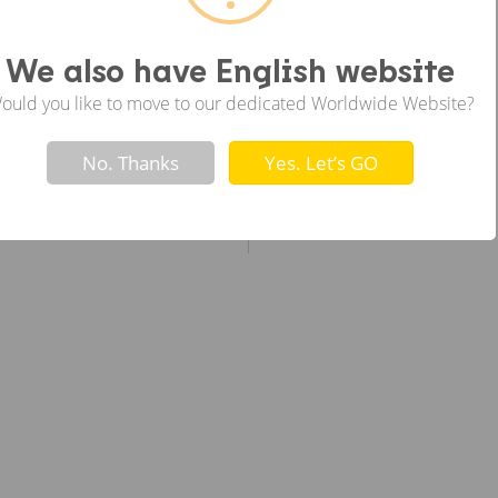
ซ้าย
We also have English website
ould you like to move to our dedicated Worldwide Website?
Not valid!
!
No. Thanks
Yes. Let’s GO