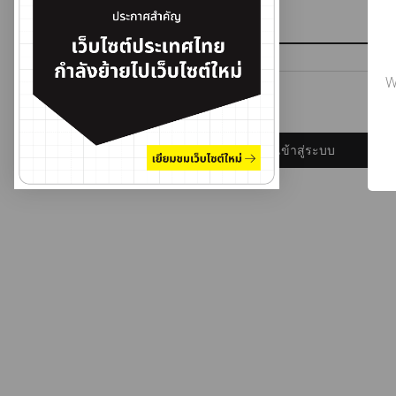
รหัสผ่าน
W
ลืมรหัสผ่าน?