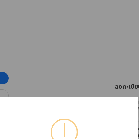
ลงทะเบีย
RHINOSHIELD Thaila
ออกเฉียงใต้ตั้งแต่วัน
โปรดลงทะเบียนบัญชีใ
ได้อย่างต่อเนื่อง พร
หากต้องการตรวจสอบข้