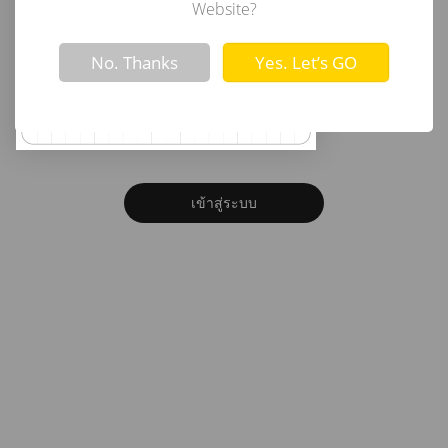
อีเมล
Website?
Not valid!
!
No. Thanks
Yes. Let’s GO
รหัสผ่าน
ลืมรหัสผ่าน?