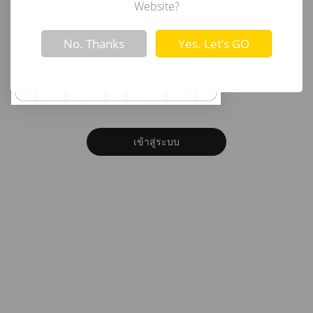
อีเมล
Website?
Not valid!
!
No. Thanks
Yes. Let’s GO
รหัสผ่าน
ลืมรหัสผ่าน?