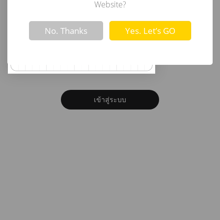
อีเมล
Website?
Not valid!
!
No. Thanks
Yes. Let’s GO
รหัสผ่าน
ลืมรหัสผ่าน?