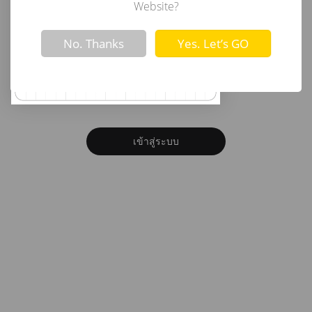
อีเมล
Website?
Not valid!
!
No. Thanks
Yes. Let’s GO
รหัสผ่าน
ลืมรหัสผ่าน?