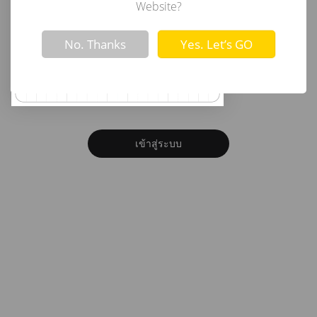
อีเมล
Website?
Not valid!
!
No. Thanks
Yes. Let’s GO
รหัสผ่าน
ลืมรหัสผ่าน?