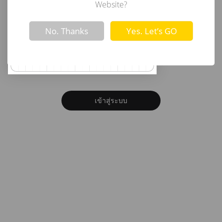
อีเมล
Website?
Not valid!
!
No. Thanks
Yes. Let’s GO
รหัสผ่าน
ลืมรหัสผ่าน?