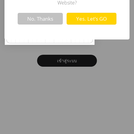
อีเมล
Website?
Not valid!
!
No. Thanks
Yes. Let’s GO
รหัสผ่าน
ลืมรหัสผ่าน?