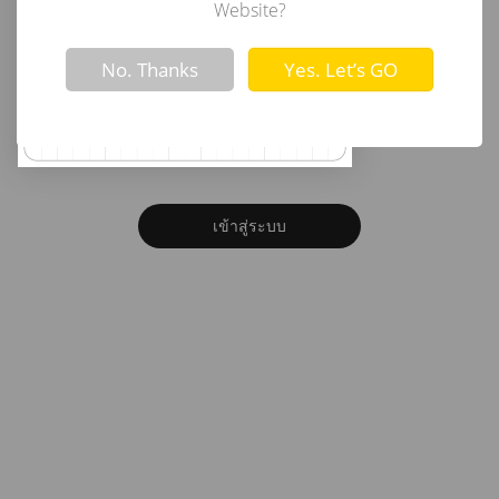
อีเมล
Website?
Not valid!
!
No. Thanks
Yes. Let’s GO
รหัสผ่าน
ลืมรหัสผ่าน?