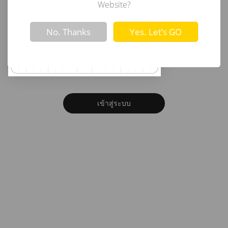
อีเมล
Website?
Not valid!
!
No. Thanks
Yes. Let’s GO
รหัสผ่าน
ลืมรหัสผ่าน?