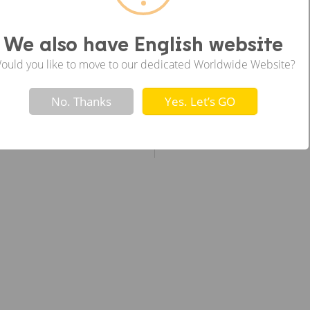
ซ้าย
We also have English website
ould you like to move to our dedicated Worldwide Website?
Not valid!
!
No. Thanks
Yes. Let’s GO