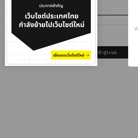
รหัสผ่าน
W
ลืมรหัสผ่าน?