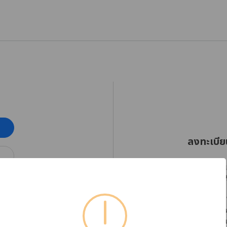
ลงทะเบีย
RHINOSHIELD Thaila
ออกเฉียงใต้ตั้งแต่วัน
โปรดลงทะเบียนบัญชีใ
ได้อย่างต่อเนื่อง พร
หากต้องการตรวจสอบข้