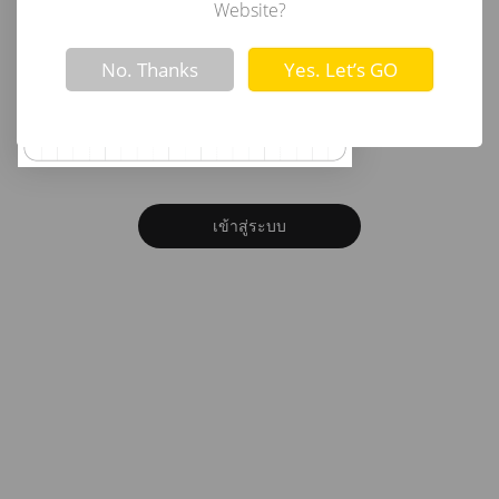
อีเมล
Website?
Not valid!
!
No. Thanks
Yes. Let’s GO
รหัสผ่าน
ลืมรหัสผ่าน?