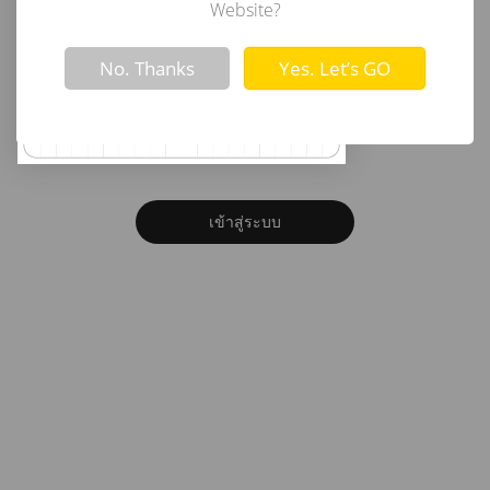
อีเมล
Website?
Not valid!
!
No. Thanks
Yes. Let’s GO
รหัสผ่าน
ลืมรหัสผ่าน?