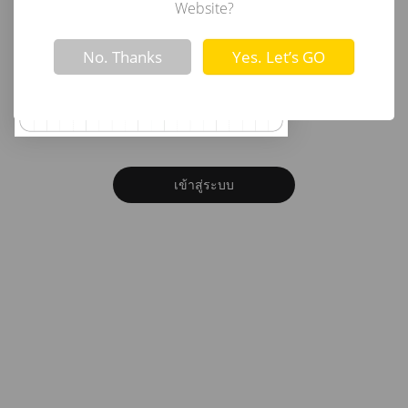
อีเมล
Website?
Not valid!
!
No. Thanks
Yes. Let’s GO
รหัสผ่าน
ลืมรหัสผ่าน?