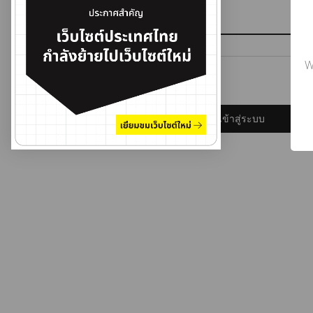
รหัสผ่าน
W
ลืมรหัสผ่าน?