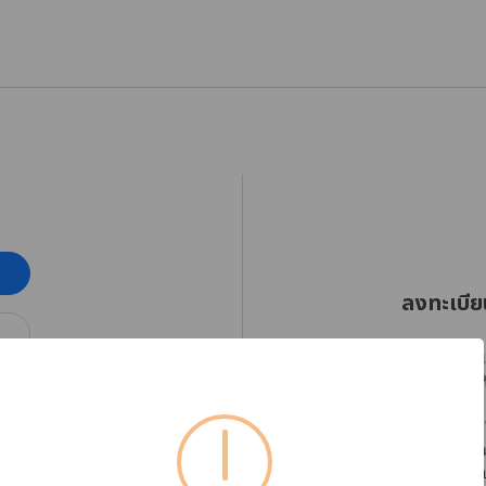
ลงทะเบีย
RHINOSHIELD Thaila
ออกเฉียงใต้ตั้งแต่วัน
โปรดลงทะเบียนบัญชีใ
ได้อย่างต่อเนื่อง พร
หากต้องการตรวจสอบข้