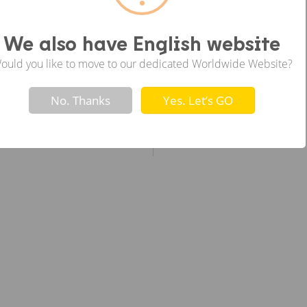
ซ้าย
We also have English website
ould you like to move to our dedicated Worldwide Website?
Not valid!
!
No. Thanks
Yes. Let’s GO