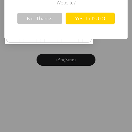
อีเมล
Website?
Not valid!
!
No. Thanks
Yes. Let’s GO
รหัสผ่าน
ลืมรหัสผ่าน?