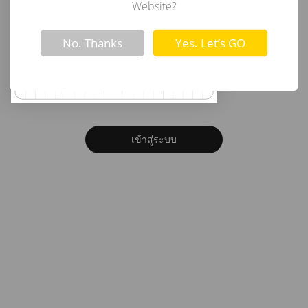
อีเมล
Website?
Not valid!
!
No. Thanks
Yes. Let’s GO
รหัสผ่าน
ลืมรหัสผ่าน?