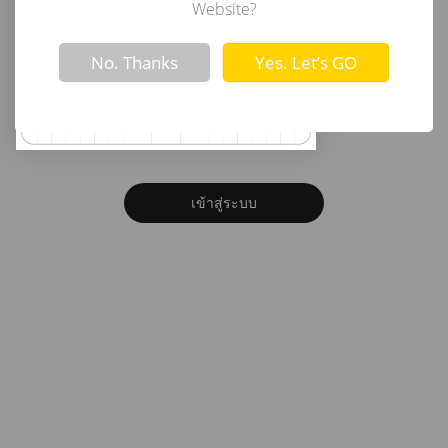
อีเมล
Website?
Not valid!
!
No. Thanks
Yes. Let’s GO
รหัสผ่าน
ลืมรหัสผ่าน?