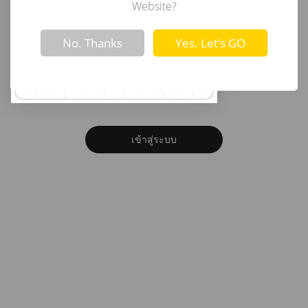
อีเมล
Website?
Not valid!
!
No. Thanks
Yes. Let’s GO
รหัสผ่าน
ลืมรหัสผ่าน?