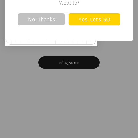
อีเมล
Website?
Not valid!
!
No. Thanks
Yes. Let’s GO
รหัสผ่าน
ลืมรหัสผ่าน?