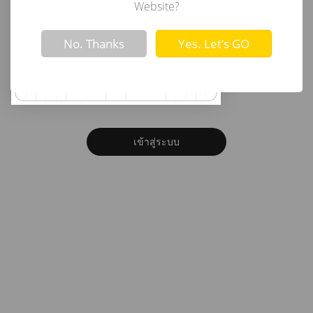
อีเมล
Website?
Not valid!
!
No. Thanks
Yes. Let’s GO
รหัสผ่าน
ลืมรหัสผ่าน?