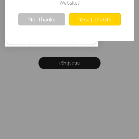
อีเมล
Website?
Not valid!
!
No. Thanks
Yes. Let’s GO
รหัสผ่าน
ลืมรหัสผ่าน?