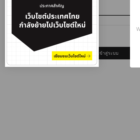
รหัสผ่าน
W
ลืมรหัสผ่าน?