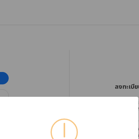
ลงทะเบีย
RHINOSHIELD Thaila
ออกเฉียงใต้ตั้งแต่วัน
โปรดลงทะเบียนบัญชีใ
ได้อย่างต่อเนื่อง พร
หากต้องการตรวจสอบข้