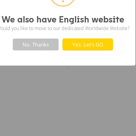
ซ้าย
We also have English website
ould you like to move to our dedicated Worldwide Website?
Not valid!
!
No. Thanks
Yes. Let’s GO