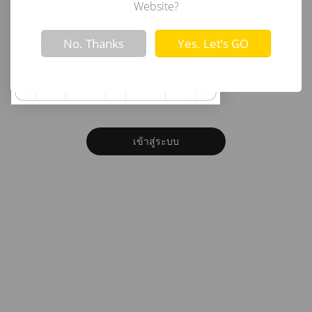
อีเมล
Website?
Not valid!
!
No. Thanks
Yes. Let’s GO
รหัสผ่าน
ลืมรหัสผ่าน?