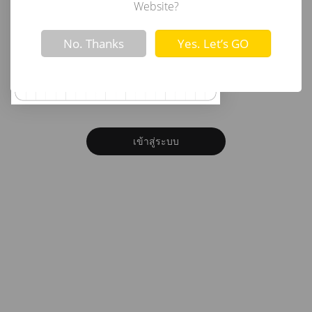
อีเมล
Website?
Not valid!
!
No. Thanks
Yes. Let’s GO
รหัสผ่าน
ลืมรหัสผ่าน?