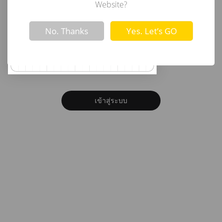
อีเมล
Website?
Not valid!
!
No. Thanks
Yes. Let’s GO
รหัสผ่าน
ลืมรหัสผ่าน?