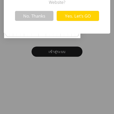
อีเมล
Website?
Not valid!
!
No. Thanks
Yes. Let’s GO
รหัสผ่าน
ลืมรหัสผ่าน?