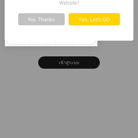
อีเมล
Website?
Not valid!
!
No. Thanks
Yes. Let’s GO
รหัสผ่าน
ลืมรหัสผ่าน?