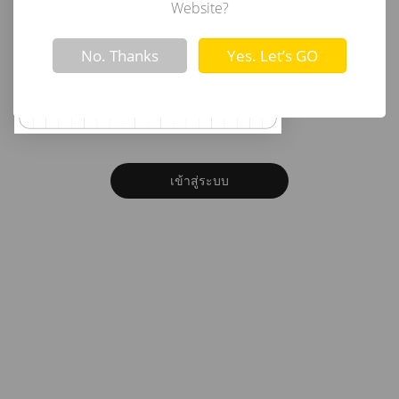
อีเมล
Website?
Not valid!
!
No. Thanks
Yes. Let’s GO
รหัสผ่าน
ลืมรหัสผ่าน?